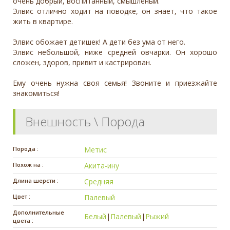
очень добрый, воспитанный, смышлёный.
Элвис отлично ходит на поводке, он знает, что такое
жить в квартире.
Элвис обожает детишек! А дети без ума от него.
Элвис небольшой, ниже средней овчарки. Он хорошо
сложен, здоров, привит и кастрирован.
Ему очень нужна своя семья! Звоните и приезжайте
знакомиться!
Внешность \ Порода
Порода :
Метис
Похож на :
Акита-ину
Длина шерсти :
Средняя
Цвет :
Палевый
Дополнительные
Белый
|
Палевый
|
Рыжий
цвета :