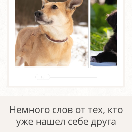
Лилу
Вайл
Пол:
Женский
Возраст:
5 лет
Пол:
Женский
Возр
Немного слов от тех, кто
уже нашел себе друга