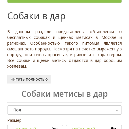
- неважно -
Длинная
Отношение к детям
- неважно -
Необычный окрас
Средний
Крупный
Да, частично
Доброжелательное
Отдаётся в
Цвет
Тип
Собаки в дар
Нет
Приучен к поводку
Равнодушное
- не уточнено -
Белый
Семейная
Да
Может проявить агрессию
Коричневый
Охранник
Нет
В данном разделе представлены объявления о
Палевый
Охотничья
Отношение к кошкам
- неважно -
бесплатных собаках и щенках метисах в Москве и
Рыжий
регионах. Особенностью такого питомца является
Доброжелательное
Дрессировка
смешанность породы. Несмотря на нечетко выраженную
Серый
Равнодушное
породу, они очень красивые, игривые и с характером.
Да
Черный
Может проявить агрессию
Все собаки и щенки метисы отдаются в дар хорошим
Нет
хозяевам.
Дополнительные цвета
Отношение к собакам
- неважно -
Черный
Доброжелательное
Читать полностью
Белый
Равнодушное
Серый
Может проявить агрессию
Собаки метисы в дар
Коричневый
Палевый
Пол
Рыжий
Размер:
Вес (кг)
0
80