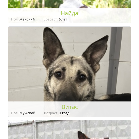
Найда
Пол:
Женский
Возраст:
6 лет
Витас
Пол:
Мужской
Возраст:
3 года