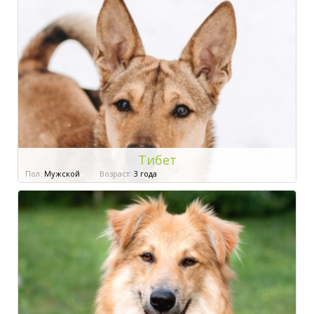
Тибет
Пол:
Мужской
Возраст:
3 года