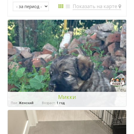
Показать на карте
Микки
Пол:
Женский
Возраст:
1 год