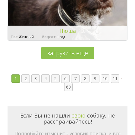
Нюша
Пол:
Женский
Возраст:
1 год
загрузить ещё
...
1
2
3
4
5
6
7
8
9
10
11
60
Если Вы не нашли
свою
собаку, не
расстраивайтесь!
Попробуйте изменить условия поиска, и все