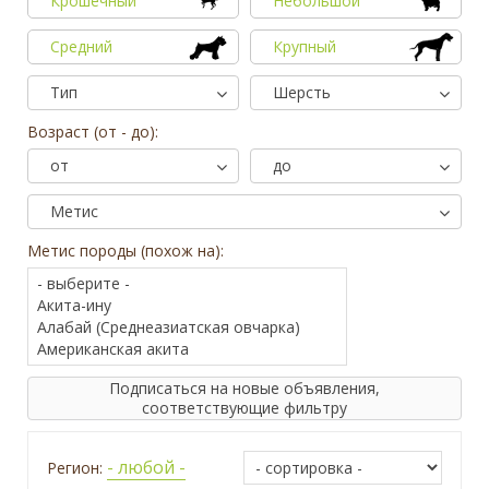
Крошечный
Небольшой
Средний
Крупный
0
3
6
10
13
19
26
32
38
45
51
58
64
70
77
Тип
Шерсть
Возраст (от - до):
от
до
Метис
Метис породы (похож на):
Подписаться на новые объявления,
соответствующие фильтру
- любой -
Регион: