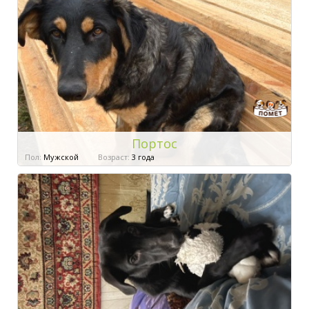
Портос
Пол:
Мужской
Возраст:
3 года