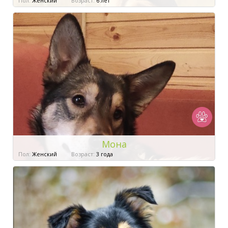
Пол:
Женский
Возраст:
6 лет
Мона
Пол:
Женский
Возраст:
3 года