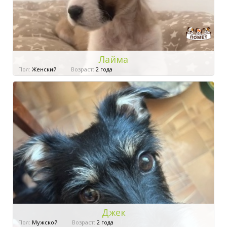
Лайма
Пол:
Женский
Возраст:
2 года
Джек
Пол:
Мужской
Возраст:
2 года