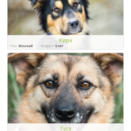
Кира
Пол:
Женский
Возраст:
6 лет
Туся