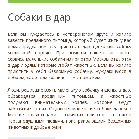
- неважно -
Палевый
Отношение к детям
- неважно -
Необычный окрас
Средний
Крупный
Да, частично
Рыжий
Доброжелательное
Отдаётся в
Тип
Собаки в дар
Нет
Приучен к поводку
Серый
Равнодушное
- не уточнено -
Семейная
Да
Черный
Может проявить агрессию
Охранник
Нет
Если вы нуждаетесь в четвероногом друге и хотите
Дополнительные цвета
Охотничья
Отношение к кошкам
- неважно -
завести преданного питомца, который будет жить у вас
Черный
дома, предлагаем вам принять в дар щенка или собаку
Доброжелательное
Дрессировка
маленькой породы. При помощи нашего интернет-
Белый
Равнодушное
сервиса маленькие собаки из приютов Москвы отдаются
Да
Серый
Может проявить агрессию
в дар людям, которые любят животных. Если вы хотите
Нет
Коричневый
приютить у себя бездомную собачку, нуждающуюся в
Отношение к собакам
- неважно -
Палевый
добром, ласковом хозяине — мы поможем.
Доброжелательное
Рыжий
Люди, решившие взять маленькую собачку и щенка в дар,
Равнодушное
Вес (кг)
обзаводятся преданным питомцем, а животные
Может проявить агрессию
получают внимательных хозяев, которые будут
0
80
заботиться о них. Отдаются маленькие собаки даром в
Москве владельцами столичных приютов, а также
0
3
6
10
13
19
26
32
38
45
51
58
64
70
77
неравнодушными людьми, пристраивающими бездомных
животных в добрые руки.