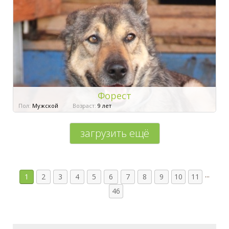
Форест
Пол:
Мужской
Возраст:
9 лет
загрузить ещё
...
1
2
3
4
5
6
7
8
9
10
11
46