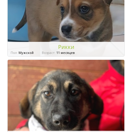
Рикки
Пол:
Мужской
Возраст:
11 месяцев