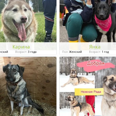
Карина
Янка
нский
Возраст:
3 года
Пол:
Женский
Возраст:
1 год