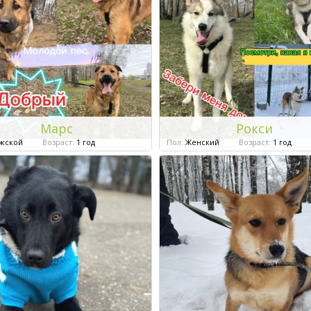
Марс
Рокси
жской
Возраст:
1 год
Пол:
Женский
Возраст:
1 год