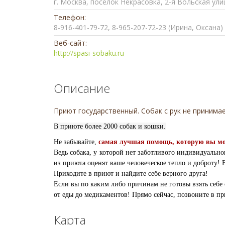
г. Москва, поселок Некрасовка, 2-я Вольская ули
Телефон:
8-916-401-79-72, 8-965-207-72-23 (Ирина, Оксана)
Веб-сайт:
http://spasi-sobaku.ru
Описание
Приют государственный. Собак с рук не принима
В приюте более 2000 собак и кошки.
Не забывайте,
самая лучшая помощь, которую вы може
Ведь собака, у которой нет заботливого индивидуальног
из приюта оценят ваше человеческое тепло и доброту! 
Приходите в приют и найдите себе верного друга!
Если вы по каким либо причинам не готовы взять себе
от еды до медикаментов! Прямо сейчас, позвоните в п
Карта