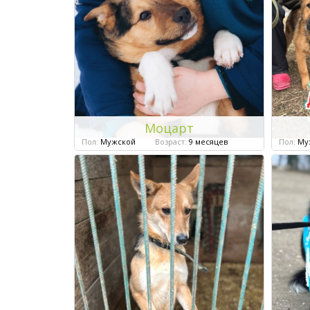
Моцарт
Пол:
Мужской
Возраст:
9 месяцев
Пол:
Му