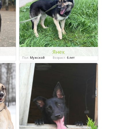
Янек
Пол:
Мужской
Возраст:
6 лет