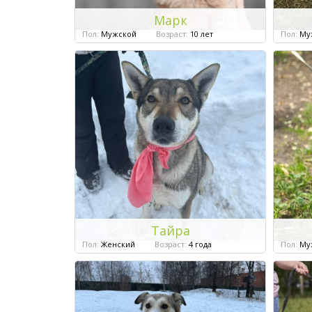
Марк
Пол:
Мужской
Возраст:
10 лет
Пол:
Му
Тайра
Пол:
Женский
Возраст:
4 года
Пол:
Му