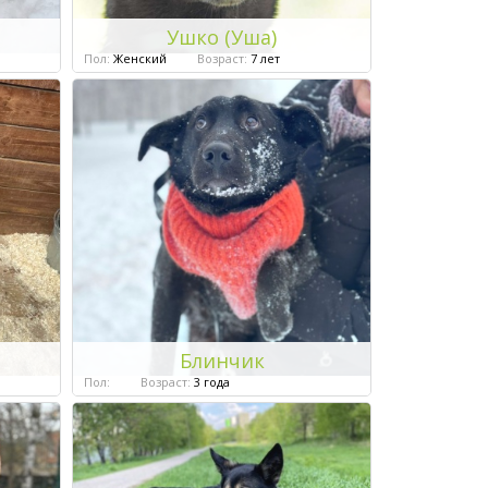
Ушко (Уша)
Пол:
Женский
Возраст:
7 лет
Блинчик
Пол:
Возраст:
3 года