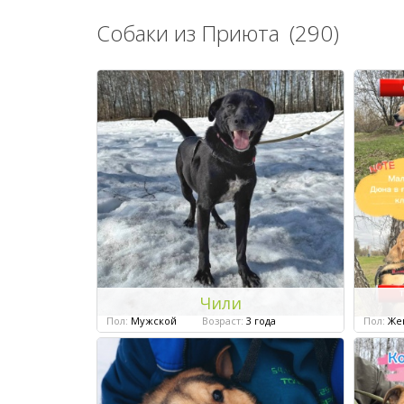
Собаки из Приюта
(290)
Чили
Пол:
Мужской
Возраст:
3 года
Пол:
Же