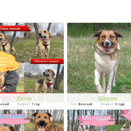
Дюна
Шерон
нский
Возраст:
1 год
Пол:
Женский
Возраст:
3 года