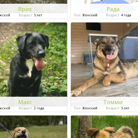
Ярик
Рада
жской
Возраст:
5 лет
Пол:
Женский
Возраст:
4 года
Макс
Томми
жской
Возраст:
2 года
Пол:
Женский
Возраст:
5 лет