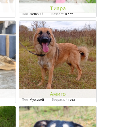
Тиара
Пол:
Женский
Возраст:
8 лет
Амиго
Пол:
Мужской
Возраст:
4 года