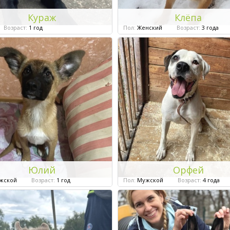
Кураж
Клёпа
Возраст:
1 год
Пол:
Женский
Возраст:
3 года
Юлий
Орфей
жской
Возраст:
1 год
Пол:
Мужской
Возраст:
4 года