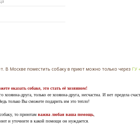
ца
ет. В Москве поместить собаку в приют можно только через
ГУ 
те оказать собаке, это стать её хозяином!
о хозяина-друга, только ее хозяина-друга, несчастна. И нет предела счас
Ведь только Вы сможете подарить им это тепло!
 собаку, то приютам
важна любая ваша помощь
,
риют и уточните в какой помощи он нуждается.