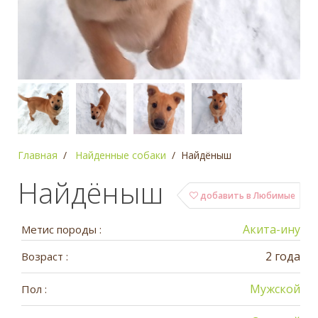
Главная
Найденные собаки
Найдёныш
Найдёныш
добавить в Любимые
Акита-ину
Метис породы :
2 года
Возраст :
Мужской
Пол :