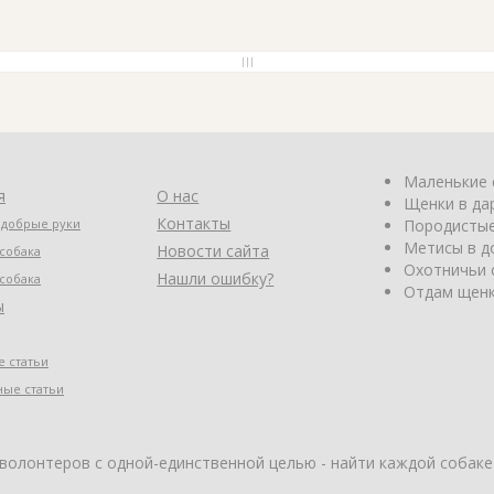
Маленькие 
я
О нас
Щенки в да
Контакты
 добрые руки
Породистые
Метисы в д
Новости сайта
собака
Охотничьи 
Нашли ошибку?
собака
Отдам щенк
ы
 статьи
ные статьи
 волонтеров с одной-единственной целью - найти каждой собаке