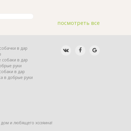
посмотреть все
собачки в дар
р
 собаки в дар
обрые руки
собаки в дар
а в добрые руки
 дом и любящего хозяина!