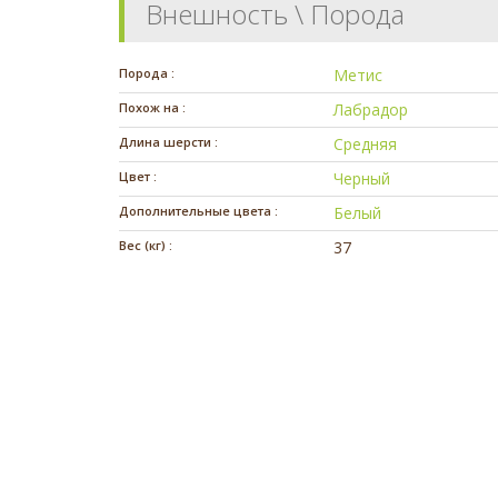
Внешность \ Порода
Порода :
Метис
Похож на :
Лабрадор
Длина шерсти :
Средняя
Цвет :
Черный
Дополнительные цвета :
Белый
Вес (кг) :
37