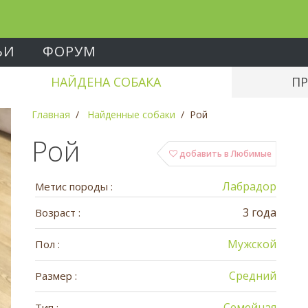
ЬИ
ФОРУМ
НАЙДЕНА СОБАКА
ПР
Главная
Найденные собаки
Рой
Рой
добавить в Любимые
Лабрадор
Метис породы :
3 года
Возраст :
Мужской
Пол :
Средний
Размер :
Семейная
Тип :