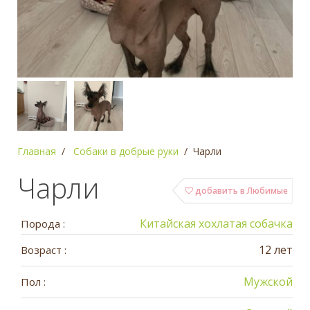
Главная
Собаки в добрые руки
Чарли
Чарли
добавить в Любимые
Китайская хохлатая собачка
Порода :
12 лет
Возраст :
Мужской
Пол :