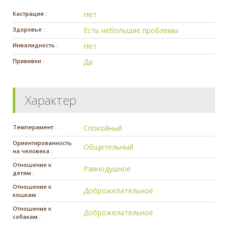
Кастрация :
Нет
Здоровье :
Есть небольшие проблемы
Инвалидность :
Нет
Прививки :
Да
Характер
Темперамент :
Спокойный
Ориентированность
Общительный
на человека :
Отношение к
Равнодушное
детям :
Отношение к
Доброжелательное
кошкам :
Отношение к
Доброжелательное
собакам :