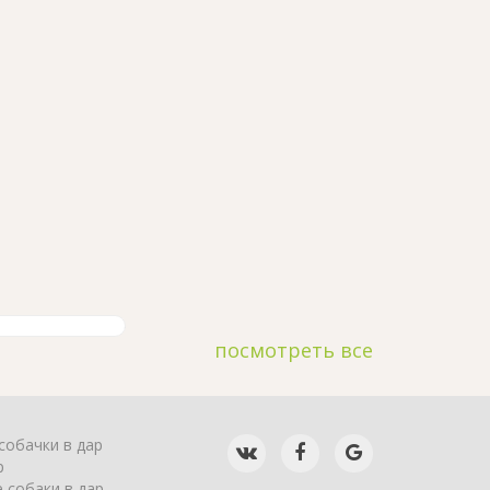
посмотреть все
собачки в дар
р
 собаки в дар