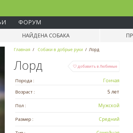
ЬИ
ФОРУМ
НАЙДЕНА СОБАКА
ПР
Главная
Собаки в добрые руки
Лорд
Лорд
добавить в Любимые
Гончая
Порода :
5 лет
Возраст :
Мужской
Пол :
Средний
Размер :
Семейная
Тип :