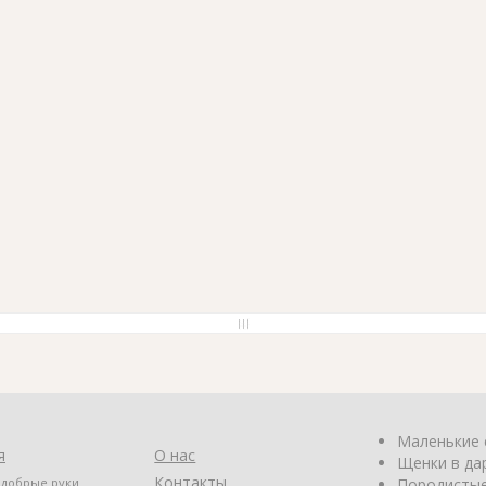
Маленькие 
я
О нас
Щенки в да
Контакты
 добрые руки
Породистые