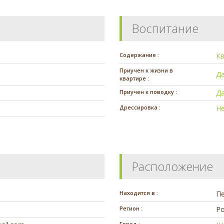
Воспитание
Содержание :
К
Приучен к жизни в
Д
квартире :
Приучен к поводку :
Д
Дрессировка :
Н
Расположение
Находится в :
П
Регион :
Ро
Город :