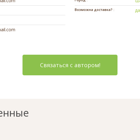
ail.com
Ш
Возможна доставка? :
д
ail.com
Связаться с автором!
енные