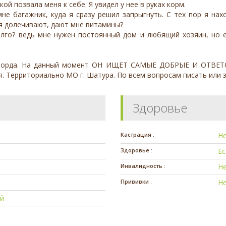
й позвала меня к себе. Я увидел у нее в руках корм.
не багажник, куда я сразу решил запрыгнуть. С тех пор я н
ня долечивают, дают мне витамины?
го? ведь мне нужен постоянный дом и любящий хозяин, но е
го Лорда. На данный момент ОН ИЩЕТ САМЫЕ ДОБРЫЕ И ОТВЕТ
. Территориально МО г. Шатура. По всем вопросам писать или з
Здоровье
Кастрация :
Н
Здоровье :
Е
Инвалидность :
Н
Прививки :
Н
й