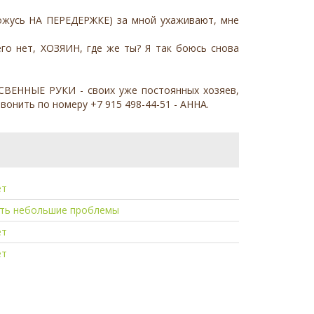
ахожусь НА ПЕРЕДЕРЖКЕ) за мной ухаживают, мне
го нет, ХОЗЯИН, где же ты? Я так боюсь снова
СВЕННЫЕ РУКИ - своих уже постоянных хозяев,
вонить по номеру +7 915 498-44-51 - АННА.
ет
сть небольшие проблемы
ет
ет