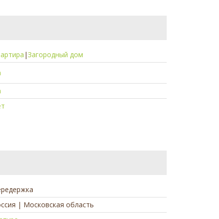
вартира
|
Загородный дом
а
а
ет
ередержка
ссия | Московская область