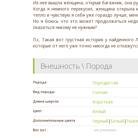
Из нее вышла женщина, открыв багажник, она руко
Когда я немного перекусил, женщина открыла м
тепло и чувствую я себя уже гораздо лучше, ме
Но я боюсь что это может продолжаться недол
оказаться никому не нужным?
П.с. Такая вот грустная история у найденно
которые от него уже точно никогда не откажутся
Внешность \ Порода
Порода :
Породистая
Вид породы :
Гончая
Длина шерсти :
Короткая
Цвет :
Белый
Дополнительные цвета :
Черный
|
Белый
|
Рыжи
Вес (кг) :
- не уточнено -