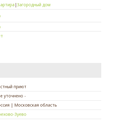
вартира
|
Загородный дом
а
а
ет
астный приют
не уточнено -
ссия | Московская область
рехово-Зуево
а