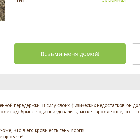
Возьми меня домой!
нной передержки! В силу своих физических недостатков он долж
 может «добрые» люди поиздевались, может врождённое, но эт
оже, что в его крови есть гены Корги!
 прогулки!