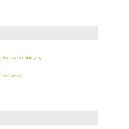
а
ебуется особый уход
ет
, частично