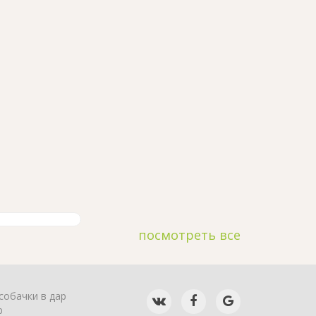
посмотреть все
собачки в дар
р