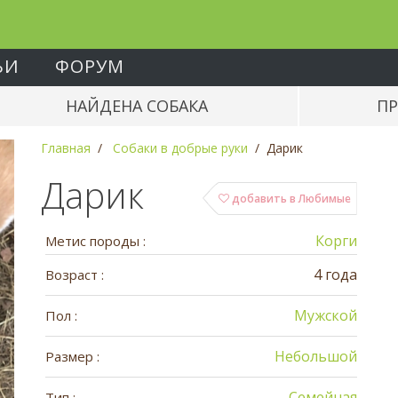
ЬИ
ФОРУМ
НАЙДЕНА СОБАКА
ПР
Главная
Собаки в добрые руки
Дарик
Дарик
добавить в Любимые
Корги
Метис породы :
4 года
Возраст :
Мужской
Пол :
Небольшой
Размер :
Семейная
Тип :