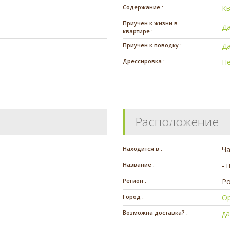
Содержание :
К
Приучен к жизни в
Д
квартире :
Приучен к поводку :
Д
Дрессировка :
Н
Расположение
Находится в :
Ч
Название :
- 
Регион :
Ро
Город :
О
Возможна доставка? :
д