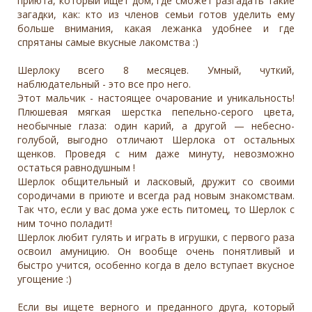
приюта, который ищет дом, где сможет разгадать такие
загадки, как: кто из членов семьи готов уделить ему
больше внимания, какая лежанка удобнее и где
спрятаны самые вкусные лакомства :)
Шерлоку всего 8 месяцев. Умный, чуткий,
наблюдательный - это все про него.
Этот мальчик - настоящее очарование и уникальность!
Плюшевая мягкая шерстка пепельно-серого цвета,
необычные глаза: один карий, а другой — небесно-
голубой, выгодно отличают Шерлока от остальных
щенков. Проведя с ним даже минуту, невозможно
остаться равнодушным !
Шерлок общительный и ласковый, дружит со своими
сородичами в приюте и всегда рад новым знакомствам.
Так что, если у вас дома уже есть питомец, то Шерлок с
ним точно поладит!
Шерлок любит гулять и играть в игрушки, с первого раза
освоил амуницию. Он вообще очень понятливый и
быстро учится, особенно когда в дело вступает вкусное
угощение :)
Если вы ищете верного и преданного друга, который