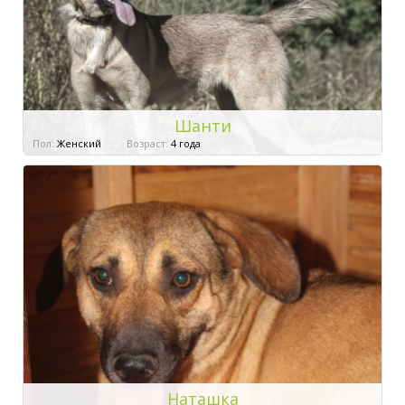
Шанти
Пол:
Женский
Возраст:
4 года
Наташка