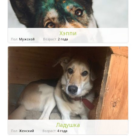
Хэппи
Пол:
Мужской
Возраст:
2 года
Ладушка
Пол:
Женский
Возраст:
4 года