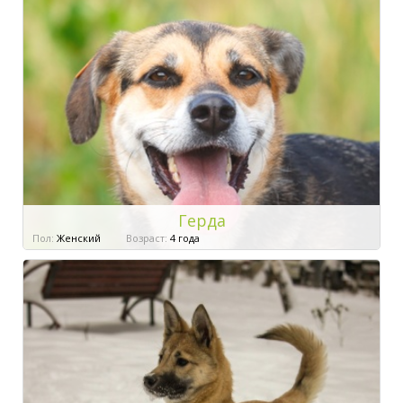
Герда
Пол:
Женский
Возраст:
4 года