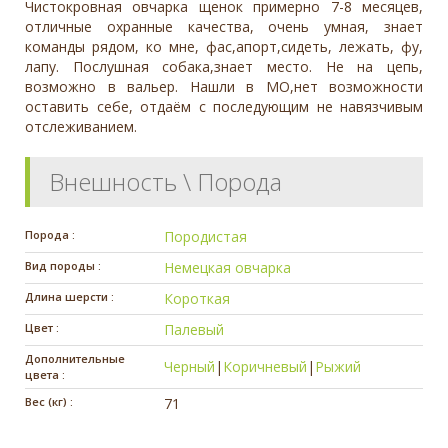
Чистокровная овчарка щенок примерно 7-8 месяцев,
отличные охранные качества, очень умная, знает
команды рядом, ко мне, фас,апорт,сидеть, лежать, фу,
лапу. Послушная собака,знает место. Не на цепь,
возможно в вальер. Нашли в МО,нет возможности
оставить себе, отдаём с последующим не навязчивым
отслеживанием.
Внешность \ Порода
Порода :
Породистая
Вид породы :
Немецкая овчарка
Длина шерсти :
Короткая
Цвет :
Палевый
Дополнительные
Черный
|
Коричневый
|
Рыжий
цвета :
Вес (кг) :
71