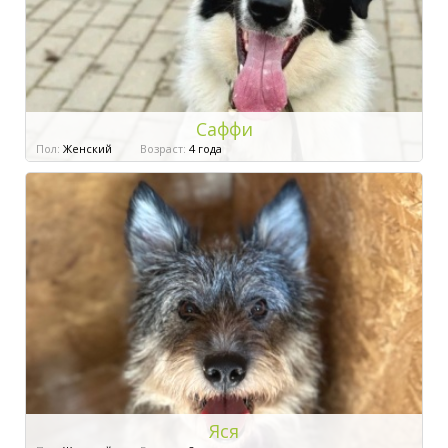
Саффи
Пол:
Женский
Возраст:
4 года
Яся