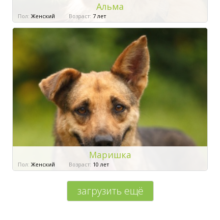
Альма
Пол:
Женский
Возраст:
7 лет
Маришка
Пол:
Женский
Возраст:
10 лет
загрузить ещё