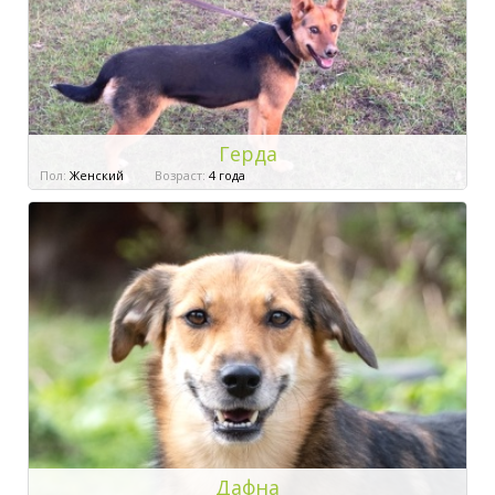
Герда
Пол:
Женский
Возраст:
4 года
Дафна