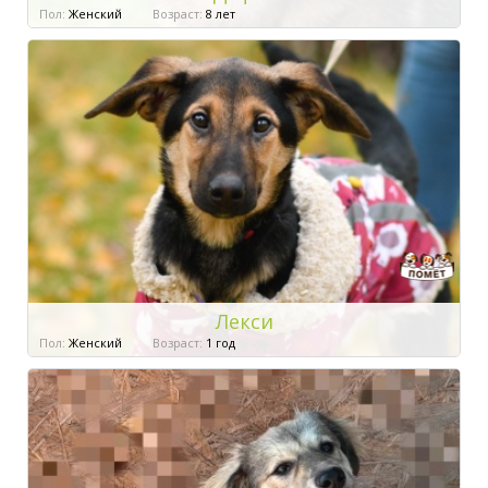
Пол:
Женский
Возраст:
8 лет
Лекси
Пол:
Женский
Возраст:
1 год