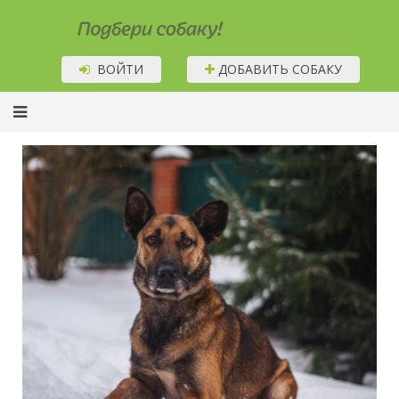
Подбери собаку!
ВОЙТИ
ДОБАВИТЬ СОБАКУ