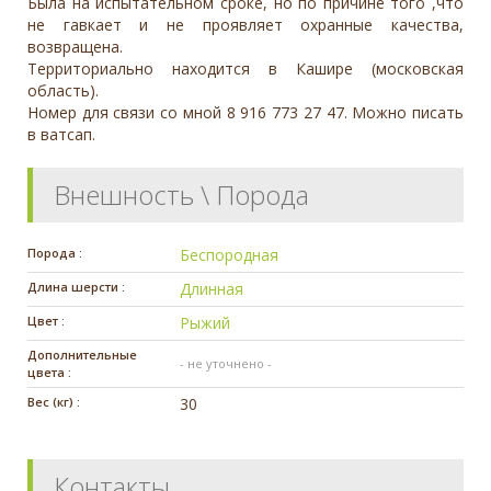
Была на испытательном сроке, но по причине того ,что
не гавкает и не проявляет охранные качества,
возвращена.
Территориально находится в Кашире (московская
область).
Номер для связи со мной 8 916 773 27 47. Можно писать
в ватсап.
Внешность \ Порода
Порода :
Беспородная
Длина шерсти :
Длинная
Цвет :
Рыжий
Дополнительные
- не уточнено -
цвета :
Вес (кг) :
30
Контакты