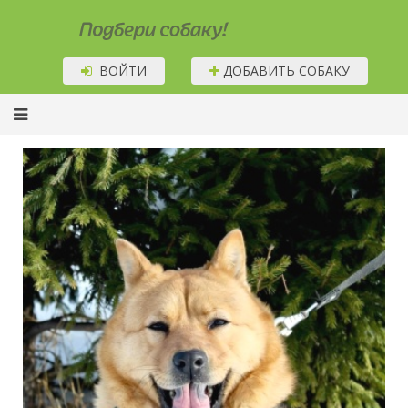
Подбери собаку!
ВОЙТИ
ДОБАВИТЬ СОБАКУ