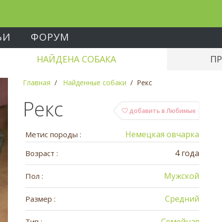
ЬИ
ФОРУМ
НАЙДЕНА СОБАКА
ПР
Главная
Найденные собаки
Рекс
Рекс
добавить в Любимые
Немецкая овчарка
Метис породы :
4 года
Возраст :
Мужской
Пол :
Средний
Размер :
Семейная
Тип :