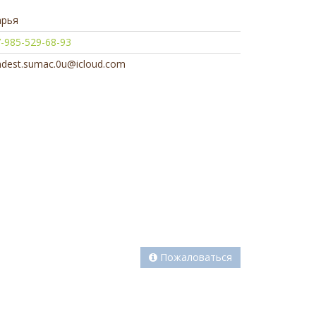
арья
-985-529-68-93
ndest.sumac.0u@icloud.com
Пожаловаться