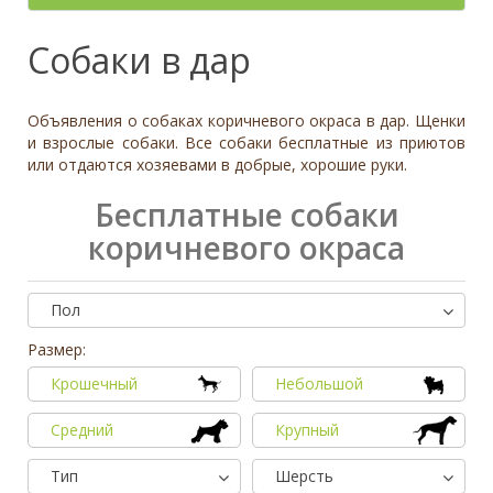
- неважно -
Палевый
Отношение к детям
- неважно -
Необычный окрас
Средний
Крупный
Да, частично
Рыжий
Доброжелательное
Отдаётся в
Тип
Собаки в дар
Нет
Приучен к поводку
Серый
Равнодушное
- не уточнено -
Семейная
Да
Черный
Может проявить агрессию
Охранник
Нет
Объявления о собаках коричневого окраса в дар. Щенки
Дополнительные цвета
Охотничья
Отношение к кошкам
- неважно -
и взрослые собаки. Все собаки бесплатные из приютов
Черный
или отдаются хозяевами в добрые, хорошие руки.
Доброжелательное
Дрессировка
Белый
Равнодушное
Бесплатные собаки
Да
Серый
Может проявить агрессию
Нет
коричневого окраса
Коричневый
Отношение к собакам
- неважно -
Палевый
Доброжелательное
Рыжий
Пол
Равнодушное
Вес (кг)
Может проявить агрессию
Размер:
0
80
Крошечный
Небольшой
0
3
6
10
13
19
26
32
38
45
51
58
64
70
77
Средний
Крупный
Тип
Шерсть