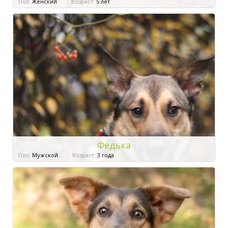
Пол:
Женский
Возраст:
5 лет
Федька
Пол:
Мужской
Возраст:
3 года