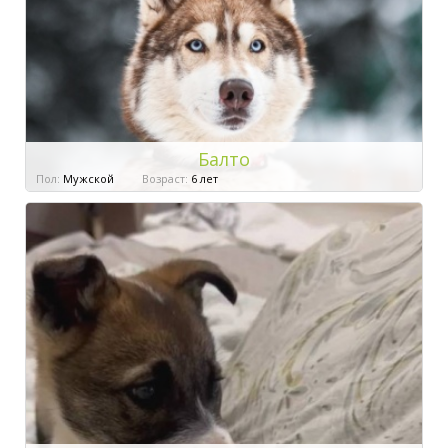
Балто
Пол:
Мужской
Возраст:
6 лет