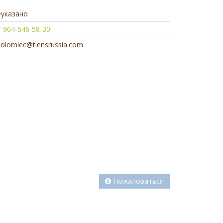
еуказано
-904-546-58-30
kolomiec@tiensrussia.com
Пожаловаться