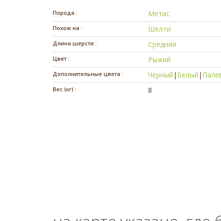
Порода :
Метис
Похож на :
Шелти
Длина шерсти :
Средняя
Цвет :
Рыжий
Дополнительные цвета :
Черный
|
Белый
|
Пале
Вес (кг) :
8