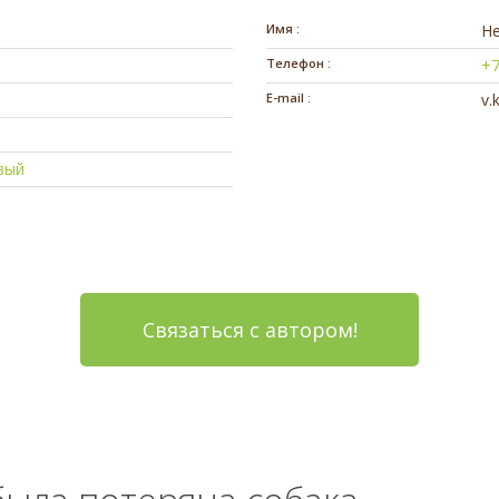
Имя :
Н
Телефон :
+7
E-mail :
v.
вый
Связаться с автором!