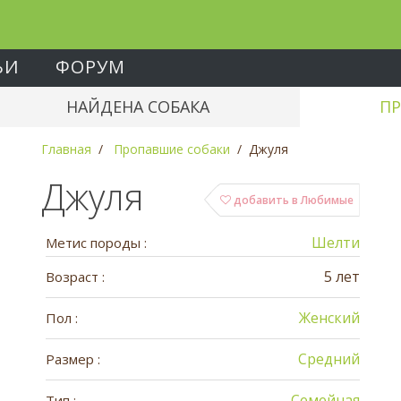
ЬИ
ФОРУМ
НАЙДЕНА СОБАКА
ПР
Главная
Пропавшие собаки
Джуля
Джуля
добавить в Любимые
Шелти
Метис породы :
5 лет
Возраст :
Женский
Пол :
Средний
Размер :
Семейная
Тип :