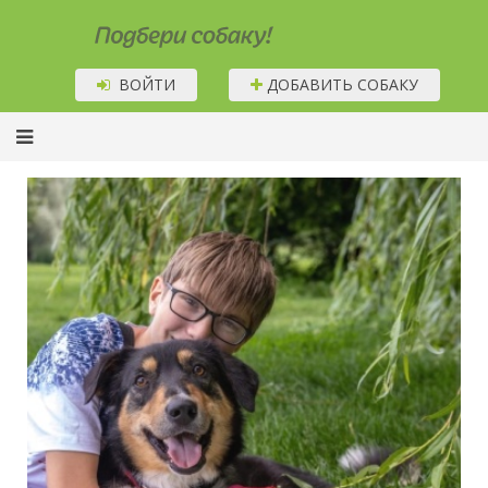
Подбери собаку!
ВОЙТИ
ДОБАВИТЬ СОБАКУ