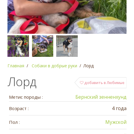
Главная
Собаки в добрые руки
Лорд
Лорд
добавить в Любимые
Бернский зенненхунд
Метис породы :
4 года
Возраст :
Мужской
Пол :