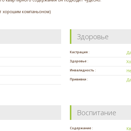
ет хорошим компаньоном)
Здоровье
Кастрация :
Д
Здоровье :
Х
Инвалидность :
Н
Прививки :
Д
Воспитание
Содержание :
К