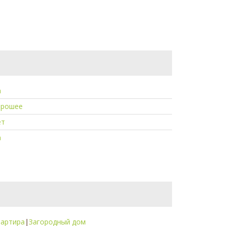
а
орошее
ет
а
вартира
|
Загородный дом