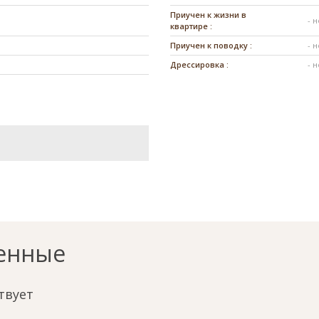
Приучен к жизни в
- 
квартире :
Приучен к поводку :
- 
Дрессировка :
- 
енные
твует