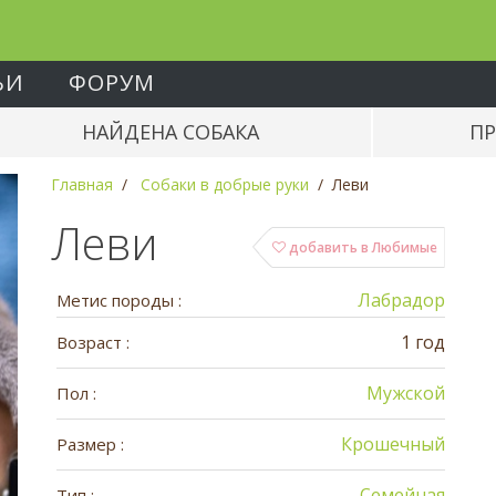
ЬИ
ФОРУМ
НАЙДЕНА СОБАКА
ПР
Главная
Собаки в добрые руки
Леви
Леви
добавить в Любимые
Лабрадор
Метис породы :
1 год
Возраст :
Мужской
Пол :
Крошечный
Размер :
Семейная
Тип :