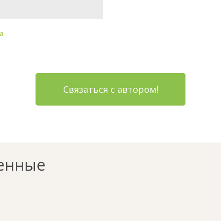
а
Связаться с автором!
енные