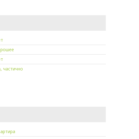
ет
орошее
ет
, частично
вартира