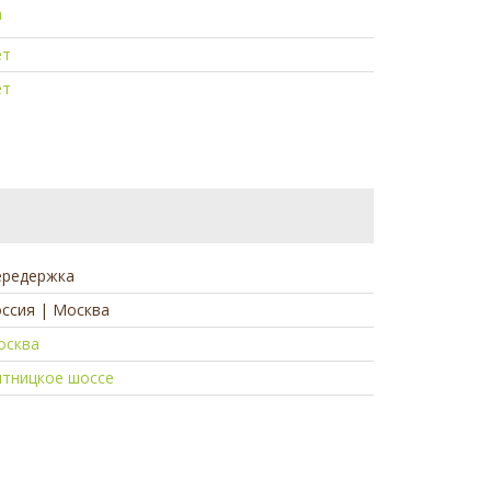
а
ет
ет
ередержка
ссия | Москва
осква
ятницкое шоссе
а