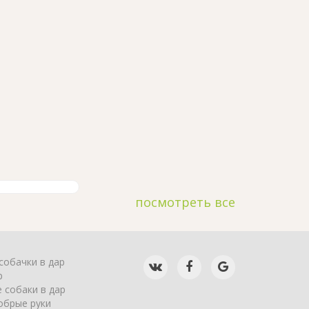
посмотреть все
собачки в дар
р
 собаки в дар
обрые руки