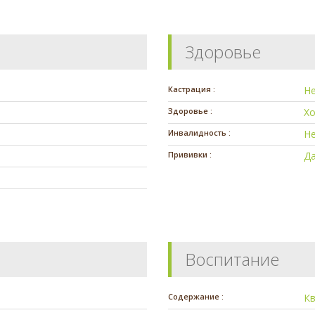
Здоровье
Кастрация :
Н
Здоровье :
Х
Инвалидность :
Н
Прививки :
Да
Воспитание
Содержание :
К