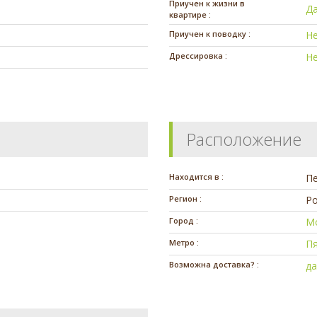
Приучен к жизни в
Д
квартире :
Приучен к поводку :
Н
Дрессировка :
Н
Расположение
Находится в :
П
Регион :
Ро
Город :
М
Метро :
П
Возможна доставка? :
д