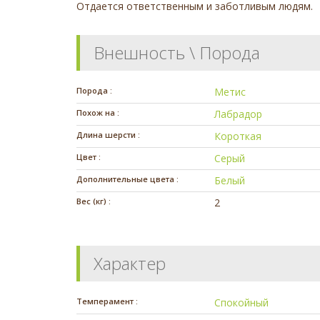
Отдается ответственным и заботливым людям.
Внешность \ Порода
Порода :
Метис
Похож на :
Лабрадор
Длина шерсти :
Короткая
Цвет :
Серый
Дополнительные цвета :
Белый
Вес (кг) :
2
Характер
Темперамент :
Спокойный