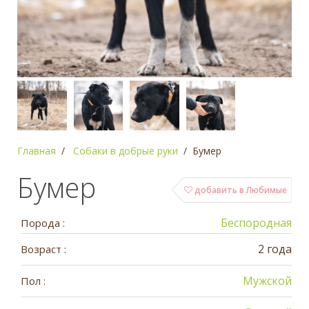
Главная
Собаки в добрые руки
Бумер
Бумер
добавить в Любимые
Беспородная
Порода :
2 года
Возраст :
Мужской
Пол :