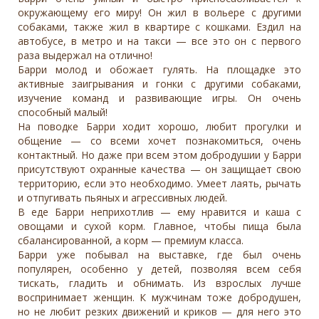
окружающему его миру! Он жил в вольере с другими
собаками, также жил в квартире с кошками. Ездил на
автобусе, в метро и на такси — все это он с первого
раза выдержал на отлично!
Барри молод и обожает гулять. На площадке это
активные заигрывания и гонки с другими собаками,
изучение команд и развивающие игры. Он очень
способный малый!
На поводке Барри ходит хорошо, любит прогулки и
общение — со всеми хочет познакомиться, очень
контактный. Но даже при всем этом добродушии у Барри
присутствуют охранные качества — он защищает свою
территорию, если это необходимо. Умеет лаять, рычать
и отпугивать пьяных и агрессивных людей.
В еде Барри неприхотлив — ему нравится и каша с
овощами и сухой корм. Главное, чтобы пища была
сбалансированной, а корм — премиум класса.
Барри уже побывал на выставке, где был очень
популярен, особенно у детей, позволяя всем себя
тискать, гладить и обнимать. Из взрослых лучше
воспринимает женщин. К мужчинам тоже добродушен,
но не любит резких движений и криков — для него это