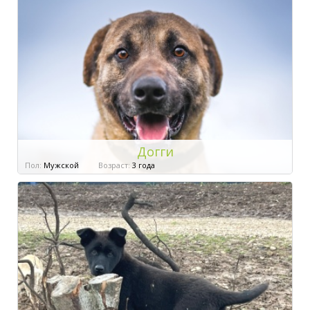
Догги
Пол:
Мужской
Возраст:
3 года