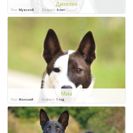
Дизелек
Пол:
Мужской
Возраст:
6 лет
Миа
Пол:
Женский
Возраст:
1 год