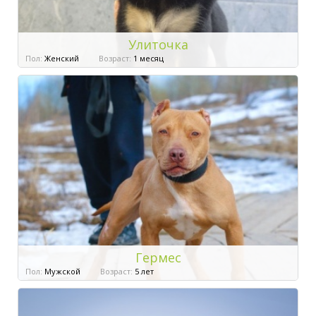
Улиточка
Пол:
Женский
Возраст:
1 месяц
Гермес
Пол:
Мужской
Возраст:
5 лет