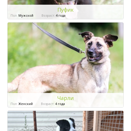
Пуфик
Пол:
Мужской
Возраст:
4 года
Чарли
Пол:
Женский
Возраст:
4 года