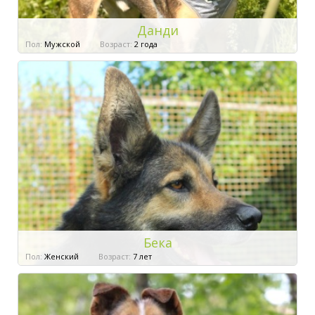
Данди
Пол:
Мужской
Возраст:
2 года
Бека
Пол:
Женский
Возраст:
7 лет