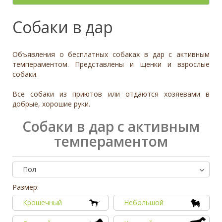
- неважно -
Палевый
Отношение к детям
- неважно -
Необычный окрас
Средний
Крупный
Да, частично
Рыжий
Доброжелательное
Отдаётся в
Тип
Собаки в дар
Нет
Приучен к поводку
Серый
Равнодушное
- не уточнено -
Семейная
Да
Черный
Может проявить агрессию
Охранник
Нет
Объявления о бесплатных собаках в дар с активным
Дополнительные цвета
Охотничья
Отношение к кошкам
- неважно -
темпераментом. Представлены и щенки и взрослые
Черный
собаки.
Доброжелательное
Дрессировка
Белый
Равнодушное
Все собаки из приютов или отдаются хозяевами в
Да
Серый
Может проявить агрессию
добрые, хорошие руки.
Нет
Коричневый
Отношение к собакам
- неважно -
Палевый
Собаки в дар с активным
Доброжелательное
Рыжий
темпераментом
Равнодушное
Вес (кг)
Может проявить агрессию
0
80
Пол
0
3
6
10
13
19
26
32
38
45
51
58
64
70
77
Размер:
Крошечный
Небольшой