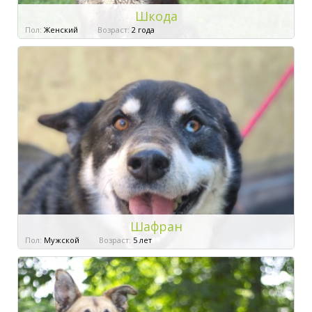
Шкода
Пол:
Женский
Возраст:
2 года
Шафран
Пол:
Мужской
Возраст:
5 лет