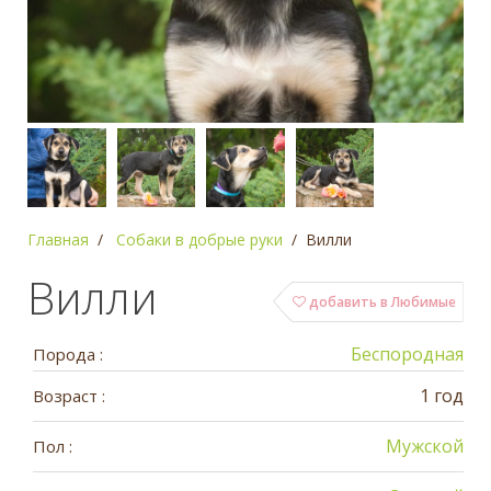
Главная
Собаки в добрые руки
Вилли
Вилли
добавить в Любимые
Беспородная
Порода :
1 год
Возраст :
Мужской
Пол :