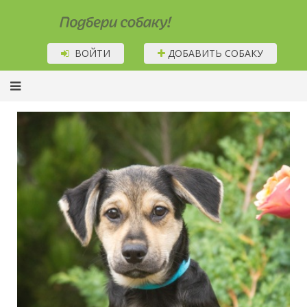
Подбери собаку!
ВОЙТИ
ДОБАВИТЬ СОБАКУ