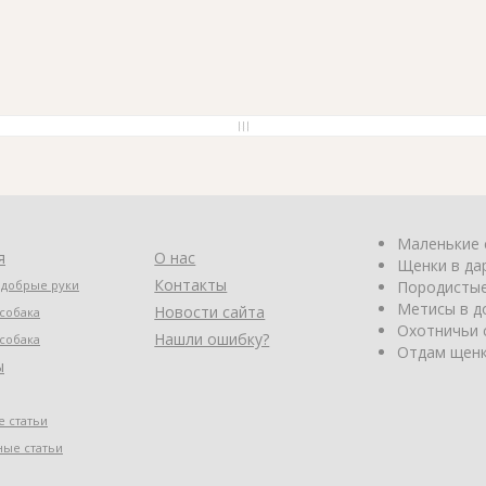
Маленькие 
я
О нас
Щенки в да
Контакты
 добрые руки
Породистые
Метисы в д
Новости сайта
собака
Охотничьи 
Нашли ошибку?
собака
Отдам щенк
ы
 статьи
ные статьи