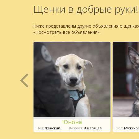
Щенки в добрые руки!
Ниже представлены другие объявления о щенках
«Посмотреть все объявления».
к
Юнона
ст:
9 месяцев
Пол:
Женский
Возраст:
8 месяцев
Пол:
Мужско