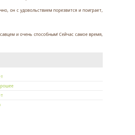
чно, он с удовольствием порезвится и поиграет,
савцем и очень способным! Сейчас самое время,
ет
орошее
ет
а