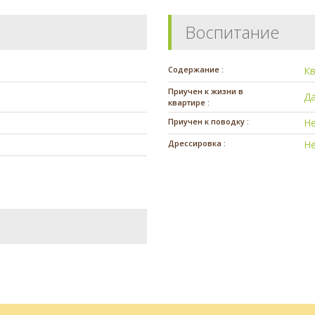
Воспитание
Содержание :
К
Приучен к жизни в
Д
квартире :
Приучен к поводку :
Н
Дрессировка :
Н