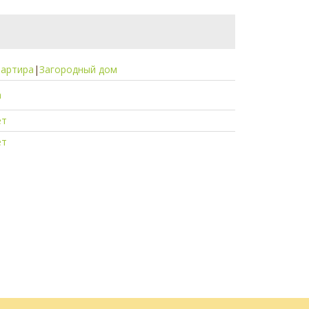
вартира
|
Загородный дом
а
ет
ет