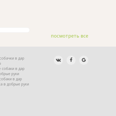
посмотреть все
собачки в дар
р
 собаки в дар
обрые руки
собаки в дар
а в добрые руки