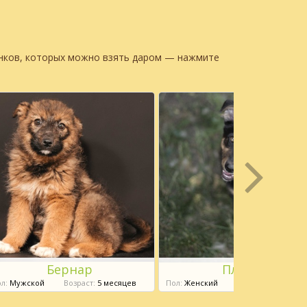
енков, которых можно взять даром — нажмите
Бернар
Плюша
л:
Мужской
Возраст:
5 месяцев
Пол:
Женский
Возраст:
6 месяце