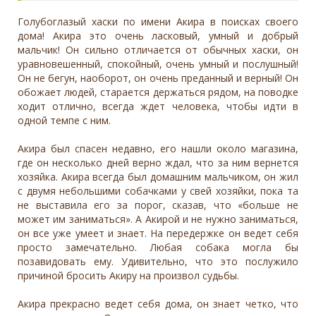
Голубоглазый хаски по имени Акира в поисках своего
дома! Акира это очень ласковый, умный и добрый
мальчик! Он сильно отличается от обычных хаски, он
уравновешенный, спокойный, очень умный и послушный!
Он не бегун, наоборот, он очень преданный и верный! Он
обожает людей, старается держаться рядом, на поводке
ходит отлично, всегда ждет человека, чтобы идти в
одной темпе с ним.
Акира был спасен недавно, его нашли около магазина,
где он несколько дней верно ждал, что за ним вернется
хозяйка. Акира всегда был домашним мальчиком, он жил
с двумя небольшими собачками у свей хозяйки, пока та
не выставила его за порог, сказав, что «больше не
может им заниматься». А Акирой и не нужно заниматься,
он все уже умеет и знает. На передержке он ведет себя
просто замечательно. Любая собака могла бы
позавидовать ему. Удивительно, что это послужило
причиной бросить Акиру на произвол судьбы.
Акира прекрасно ведет себя дома, он знает четко, что