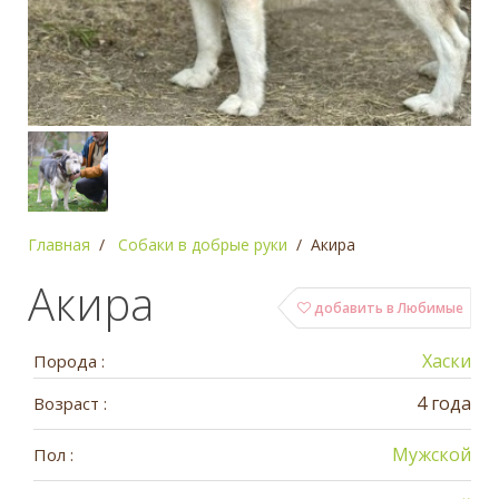
Главная
Собаки в добрые руки
Акира
Акира
добавить в Любимые
Хаски
Порода :
4 года
Возраст :
Мужской
Пол :