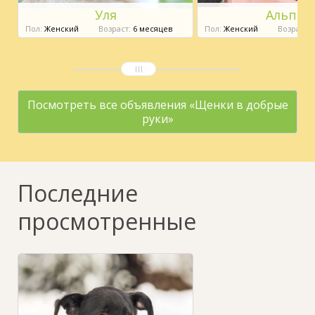
Уля
Альпа
Пол:
Женский
Возраст:
6 месяцев
Пол:
Женский
Возраст:
1
Посмотреть все объявления «Щенки в добрые
руки»
Последние
просмотренные