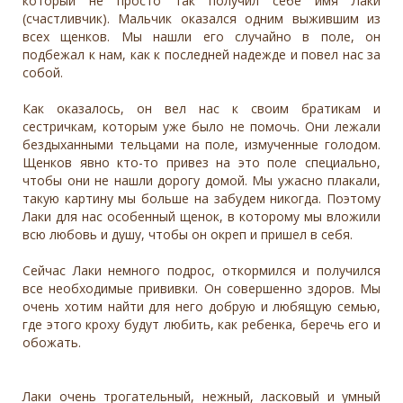
который не просто так получил себе имя Лаки
(счастливчик). Мальчик оказался одним выжившим из
всех щенков. Мы нашли его случайно в поле, он
подбежал к нам, как к последней надежде и повел нас за
собой.
Как оказалось, он вел нас к своим братикам и
сестричкам, которым уже было не помочь. Они лежали
бездыханными тельцами на поле, измученные голодом.
Щенков явно кто-то привез на это поле специально,
чтобы они не нашли дорогу домой. Мы ужасно плакали,
такую картину мы больше на забудем никогда. Поэтому
Лаки для нас особенный щенок, в которому мы вложили
всю любовь и душу, чтобы он окреп и пришел в себя.
Сейчас Лаки немного подрос, откормился и получился
все необходимые прививки. Он совершенно здоров. Мы
очень хотим найти для него добрую и любящую семью,
где этого кроху будут любить, как ребенка, беречь его и
обожать.
Лаки очень трогательный, нежный, ласковый и умный