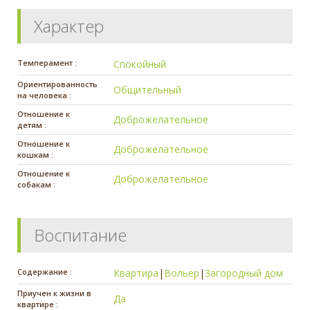
Характер
Темперамент :
Спокойный
Ориентированность
Общительный
на человека :
Отношение к
Доброжелательное
детям :
Отношение к
Доброжелательное
кошкам :
Отношение к
Доброжелательное
собакам :
Воспитание
Содержание :
Квартира
|
Вольер
|
Загородный дом
Приучен к жизни в
Да
квартире :