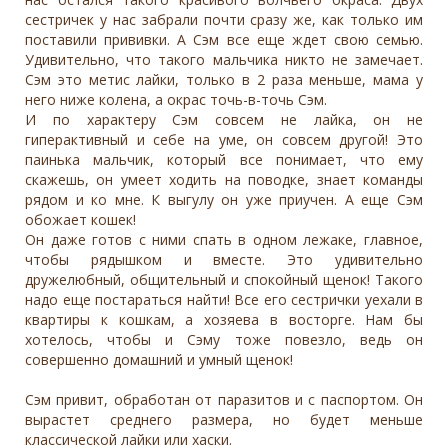
сестричек у нас забрали почти сразу же, как только им
поставили прививки. А Сэм все еще ждет свою семью.
Удивительно, что такого мальчика никто не замечает.
Сэм это метис лайки, только в 2 раза меньше, мама у
него ниже колена, а окрас точь-в-точь Сэм.
И по характеру Сэм совсем не лайка, он не
гиперактивный и себе на уме, он совсем другой! Это
паинька мальчик, который все понимает, что ему
скажешь, он умеет ходить на поводке, знает команды
рядом и ко мне. К выгулу он уже приучен. А еще Сэм
обожает кошек!
Он даже готов с ними спать в одном лежаке, главное,
чтобы рядышком и вместе. Это удивительно
дружелюбный, общительный и спокойный щенок! Такого
надо еще постараться найти! Все его сестрички уехали в
квартиры к кошкам, а хозяева в восторге. Нам бы
хотелось, чтобы и Сэму тоже повезло, ведь он
совершенно домашний и умный щенок!
Сэм привит, обработан от паразитов и с паспортом. Он
вырастет среднего размера, но будет меньше
классической лайки или хаски.