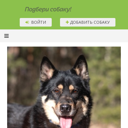
Подбери собаку!
ВОЙТИ
ДОБАВИТЬ СОБАКУ