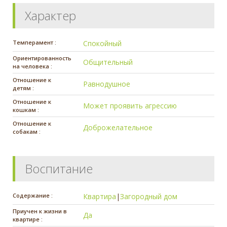
Характер
Темперамент :
Спокойный
Ориентированность
Общительный
на человека :
Отношение к
Равнодушное
детям :
Отношение к
Может проявить агрессию
кошкам :
Отношение к
Доброжелательное
собакам :
Воспитание
Содержание :
Квартира
|
Загородный дом
Приучен к жизни в
Да
квартире :