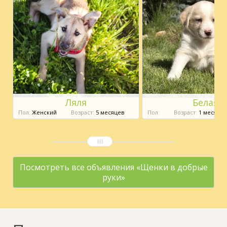
Ляля
Белая
Пол:
Женский
Возраст:
5 месяцев
Пол:
Возраст:
1 месяц
Посмотреть все объявления «Щенки в добрые
руки»