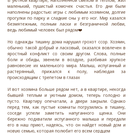
В уютной квартире, наполненной смехом и теплом, жил
маленький, пушистый комочек счастья. Его дни были
наполнены радостью: игры с любимым хозяином, долгие
прогулки по парку и сладкие сны у его ног. Мир казался
безмятежным, полным ласки и безграничной любви,
ведь любимый человек был рядом❤️
Но однажды тишину дома нарушил грохот ссор. Хозяин,
обычно такой добрый и ласковый, оказался вовлечен в
яростный конфликт со своим другом. Слова, полные
боли и обиды, звенели в воздухе, разбивая хрупкое
равновесие их маленького мира. Малыш, испуганный и
растерянный, прижался к полу, наблюдая за
происходящим с трепетом в глазах
И вот хозяина больше рядом нет, а в квартире, некогда
бывшей теплым и уютным домом, теперь голодно и
пусто. Квартиру опечатали, а двери закрыли. Однако
перед тем, как пустые комнаты погрузились в тишину,
соседи успели заметить напуганного щенка. Они
бережно подхватили испуганного малыша и передали
его в наш приют, надеясь, что он найдет новый дом и
новую семью, которая полюбит его всем сердцем