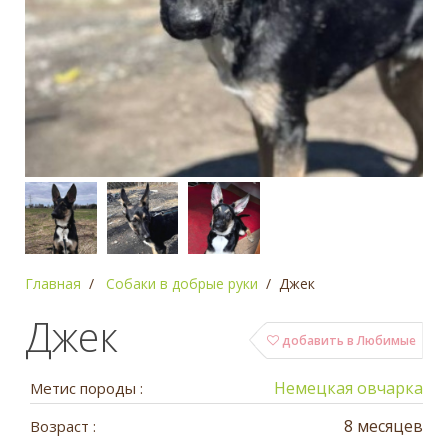
Главная
Собаки в добрые руки
Джек
Джек
добавить в Любимые
Немецкая овчарка
Метис породы :
8 месяцев
Возраст :