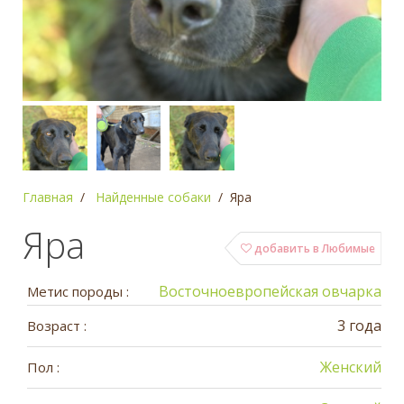
Главная
Найденные собаки
Яра
Яра
добавить в Любимые
Восточноевропейская овчарка
Метис породы :
3 года
Возраст :
Женский
Пол :