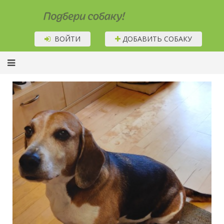
Подбери собаку!
ВОЙТИ
ДОБАВИТЬ СОБАКУ