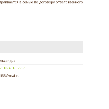
истраивается в семью по договору ответственного
лександра
-910-451-37-57
ali33@mail.ru