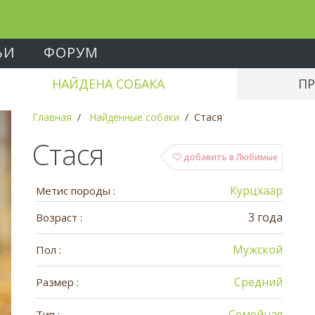
ЬИ
ФОРУМ
НАЙДЕНА СОБАКА
ПР
Главная
Найденные собаки
Стася
Стася
добавить в Любимые
Курцхаар
Метис породы :
3 года
Возраст :
Мужской
Пол :
Средний
Размер :
Семейная
Тип :