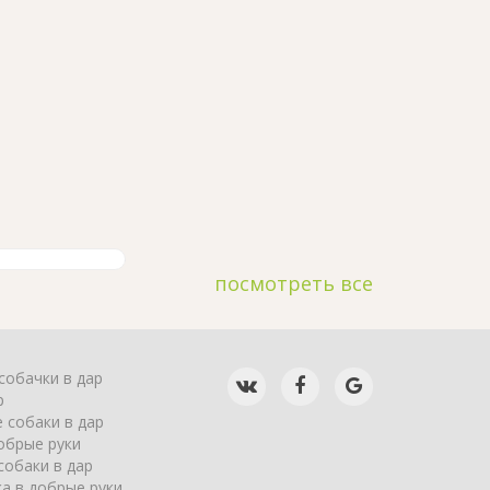
посмотреть все
собачки в дар
р
 собаки в дар
обрые руки
собаки в дар
а в добрые руки