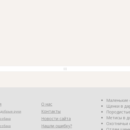
Маленькие 
я
О нас
Щенки в да
Контакты
 добрые руки
Породистые
Метисы в д
Новости сайта
собака
Охотничьи 
Нашли ошибку?
собака
Отдам щенк