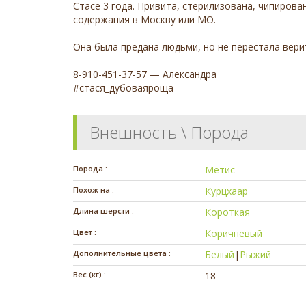
Стасе 3 года. Привита, стерилизована, чипирова
содержания в Москву или МО.
Она была предана людьми, но не перестала вери
8-910-451-37-57 — Александра
#стася_дубоваяроща
Внешность \ Порода
Порода :
Метис
Похож на :
Курцхаар
Длина шерсти :
Короткая
Цвет :
Коричневый
Дополнительные цвета :
Белый
|
Рыжий
Вес (кг) :
18