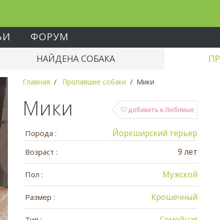
ЬИ
ФОРУМ
НАЙДЕНА СОБАКА
ПР
Главная
Пропавшие собаки
Мики
Мики
добавить в Любимые
Йоркширский терьер
Порода :
9 лет
Возраст :
Мужской
Пол :
Крошечный
Размер :
Семейная
Тип :