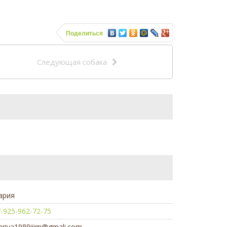
Поделиться
Следующая собака
ария
-925-962-72-75
riya1989iiim@gmali.com