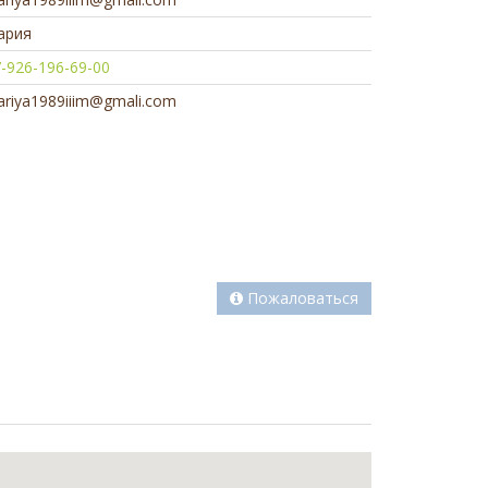
ария
-926-196-69-00
riya1989iiim@gmali.com
Пожаловаться