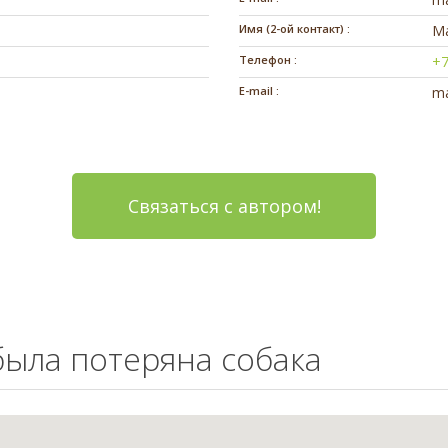
Имя (2-ой контакт) :
М
Телефон :
+7
E-mail :
ma
Связаться с автором!
 была потеряна собака