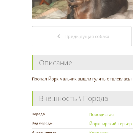
Предыдущая собака
Описание
Пропал Йорк мальчик вышли гулять отвлеклась н
Внешность \ Порода
Порода :
Породистая
Вид породы :
Йоркширский терьер
Длина шерсти :
Короткая