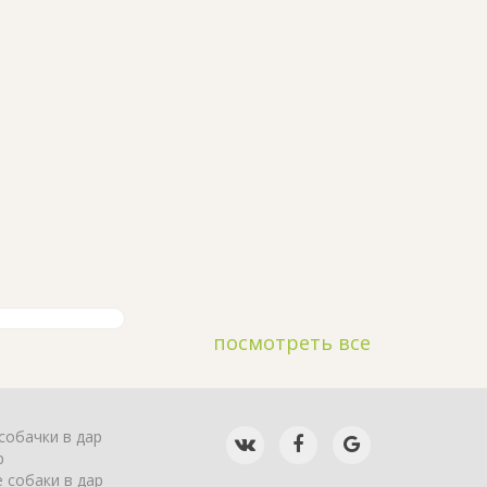
посмотреть все
собачки в дар
р
 собаки в дар