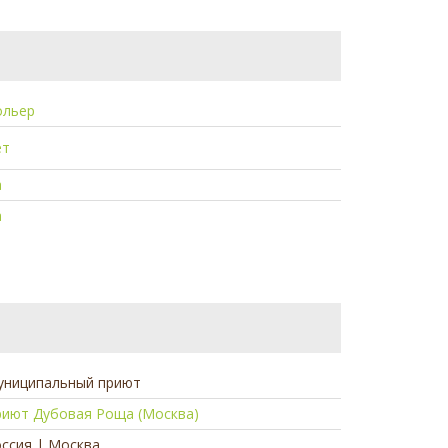
ольер
ет
а
а
униципальный приют
риют Дубовая Роща (Москва)
ссия | Москва