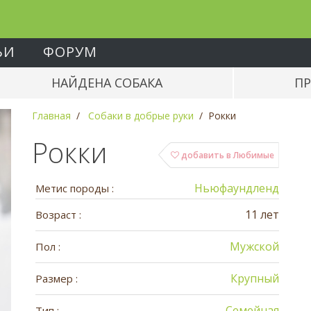
ЬИ
ФОРУМ
НАЙДЕНА СОБАКА
ПР
Главная
Собаки в добрые руки
Рокки
Рокки
добавить в Любимые
Ньюфаундленд
Метис породы :
11 лет
Возраст :
Мужской
Пол :
Крупный
Размер :
Семейная
Тип :