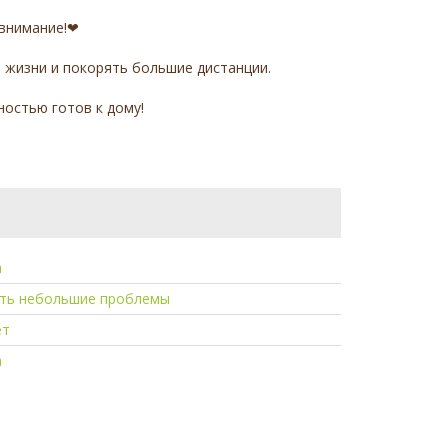
 внимание!❤
з жизни и покорять большие дистанции.
лностью готов к дому!
а
сть небольшие проблемы
ет
а