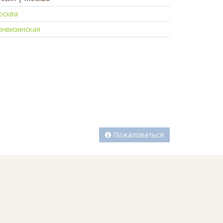
осква
онвизинская
а
Пожаловаться