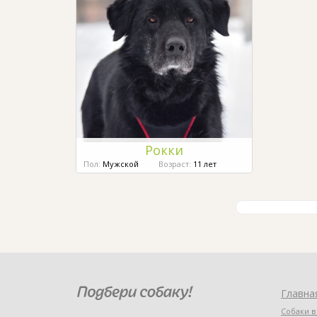
Рокки
Пол:
Мужской
Возраст:
11 лет
Главна
Собаки в