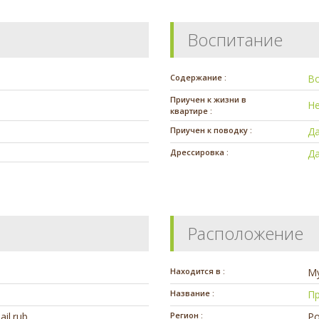
Воспитание
Содержание :
В
Приучен к жизни в
Н
квартире :
Приучен к поводку :
Д
Дрессировка :
Д
Расположение
Находится в :
М
Название :
П
ail.rub
Регион :
Ро