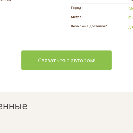
Город :
М
Метро :
Ф
Возможна доставка? :
д
Связаться с автором!
енные