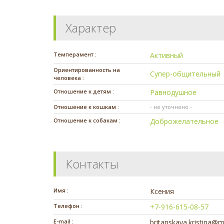
Характер
Темперамент :
Активный
Ориентированность на
Супер-общительный
человека :
Отношение к детям :
Равнодушное
Отношение к кошкам :
- не уточнено -
Отношение к собакам :
Доброжелательное
Контакты
Имя :
Ксения
Телефон :
+7-916-615-08-57
E-mail :
britanskaya.kristina@m