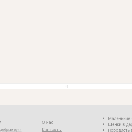
Маленькие 
я
О нас
Щенки в да
Контакты
 добрые руки
Породистые