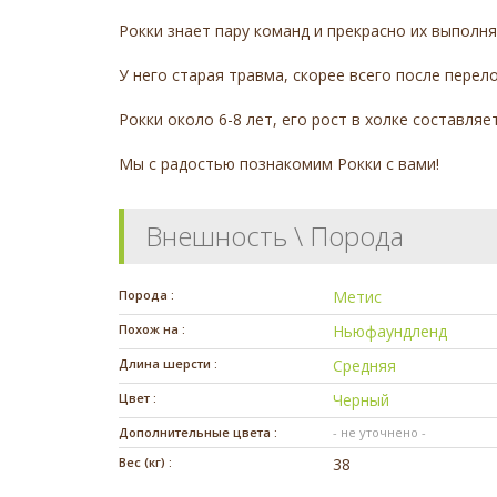
Рокки знает пару команд и прекрасно их выполн
У него старая травма, скорее всего после пере
Рокки около 6-8 лет, его рост в холке составляе
Мы с радостью познакомим Рокки с вами!
Внешность \ Порода
Порода :
Метис
Похож на :
Ньюфаундленд
Длина шерсти :
Средняя
Цвет :
Черный
Дополнительные цвета :
- не уточнено -
Вес (кг) :
38