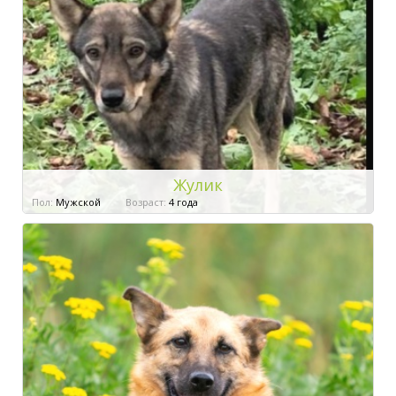
Жулик
Пол:
Мужской
Возраст:
4 года