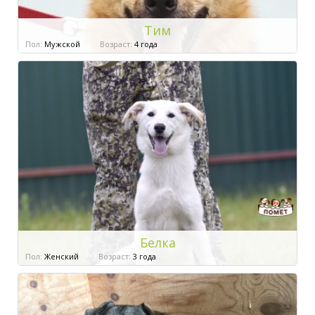
Тим
Пол:
Мужской
Возраст:
4 года
Белка
Пол:
Женский
Возраст:
3 года