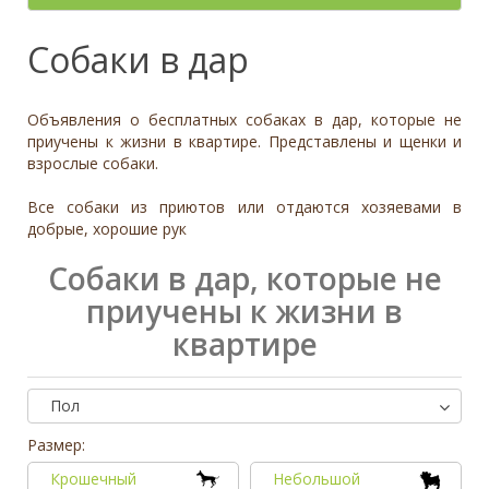
- неважно -
Палевый
Отношение к детям
- неважно -
Необычный окрас
Средний
Крупный
Да, частично
Рыжий
Доброжелательное
Отдаётся в
Тип
Собаки в дар
Нет
Приучен к поводку
Серый
Равнодушное
- не уточнено -
Семейная
Да
Черный
Может проявить агрессию
Охранник
Нет
Объявления о бесплатных собаках в дар, которые не
Дополнительные цвета
Охотничья
Отношение к кошкам
- неважно -
приучены к жизни в квартире. Представлены и щенки и
Черный
взрослые собаки.
Доброжелательное
Дрессировка
Белый
Равнодушное
Все собаки из приютов или отдаются хозяевами в
Да
Серый
Может проявить агрессию
добрые, хорошие рук
Нет
Коричневый
Отношение к собакам
- неважно -
Палевый
Собаки в дар, которые не
Доброжелательное
Рыжий
приучены к жизни в
Равнодушное
квартире
Вес (кг)
Может проявить агрессию
0
80
Пол
0
3
6
10
13
19
26
32
38
45
51
58
64
70
77
Размер:
Крошечный
Небольшой