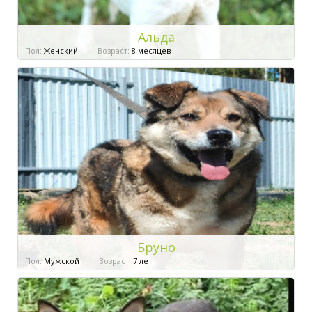
Альда
Пол:
Женский
Возраст:
8 месяцев
Бруно
Пол:
Мужской
Возраст:
7 лет