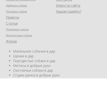
Новости сайта
Найдена собака
Нашли ошибку?
Пропала собака
Приюты
Статьи
Полезные статьи
Интересные статьи
Форум
Маленькие собачки в дар
Щенки в дар
Породистые собаки в дар
Метисы в добрые руки
Охотничьи собаки в дар
Отдам щенка в добрые руки
Этот сайт создан силами волонтеров с одной-
единственной целью - найти каждой собаке дом и
любящего хозяина!