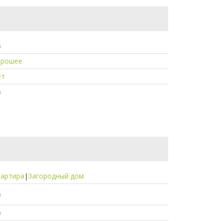
а
орошее
ет
а
вартира
|
Загородный дом
а
а