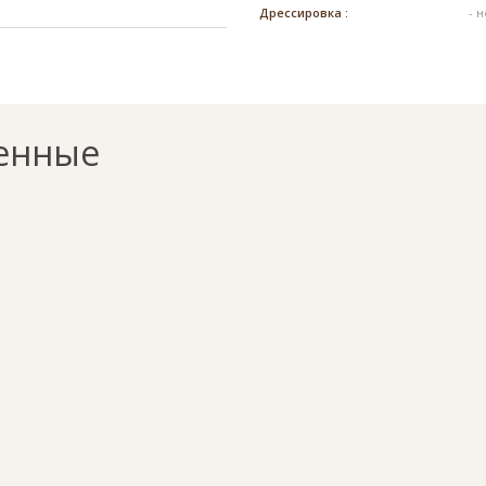
Дрессировка :
- 
енные