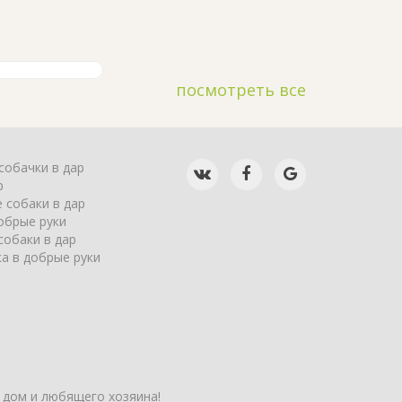
посмотреть все
собачки в дар
р
 собаки в дар
обрые руки
собаки в дар
а в добрые руки
 дом и любящего хозяина!