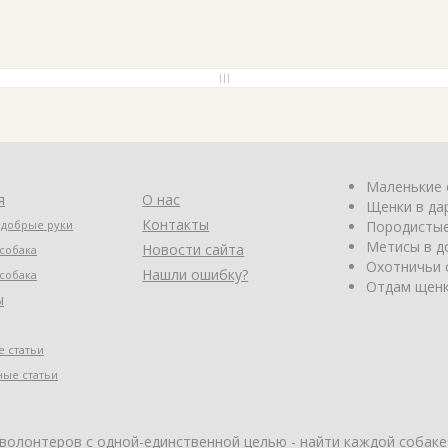
Маленькие 
я
О нас
Щенки в да
Контакты
 добрые руки
Породистые
Метисы в д
Новости сайта
собака
Охотничьи 
Нашли ошибку?
собака
Отдам щенк
ы
 статьи
ные статьи
 волонтеров с одной-единственной целью - найти каждой собаке