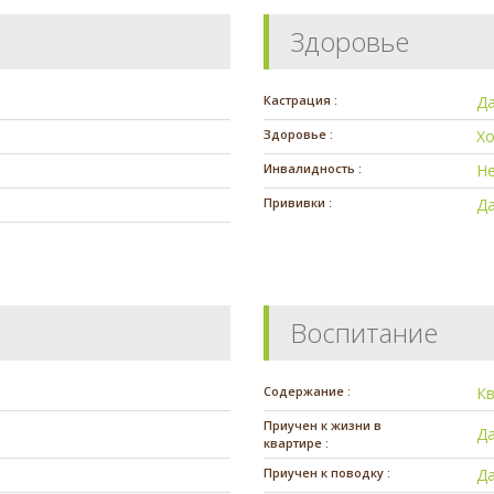
Здоровье
Кастрация :
Д
Здоровье :
Х
Инвалидность :
Н
Прививки :
Д
Воспитание
Содержание :
К
Приучен к жизни в
Д
квартире :
Приучен к поводку :
Д