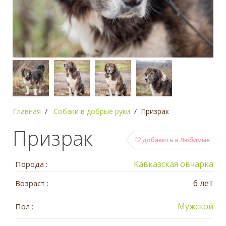
Главная
Собаки в добрые руки
Призрак
Призрак
добавить в Любимые
Кавказcкая овчарка
Порода :
6 лет
Возраст :
Мужской
Пол :