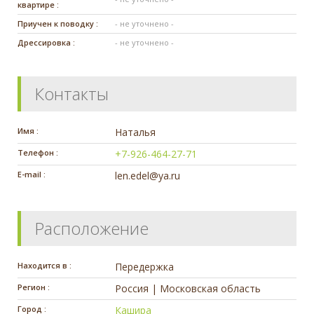
квартире :
Приучен к поводку :
- не уточнено -
Дрессировка :
- не уточнено -
Контакты
Имя :
Наталья
Телефон :
+7-926-464-27-71
E-mail :
len.edel@ya.ru
Расположение
Находится в :
Передержка
Регион :
Россия | Московская область
Город :
Кашира