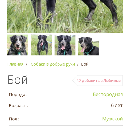
Главная
Собаки в добрые руки
Бой
Бой
добавить в Любимые
Беспородная
Порода :
6 лет
Возраст :
Мужской
Пол :