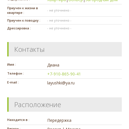
Приучен к жизни в
- не уточнено -
квартире :
Приучен к поводку :
- не уточнено -
Дрессировка :
- не уточнено -
Контакты
Имя :
Диана
Телефон :
+7-910-865-90-41
E-mail :
layushki@ya.ru
Расположение
Находится в :
Передержка
Регион :