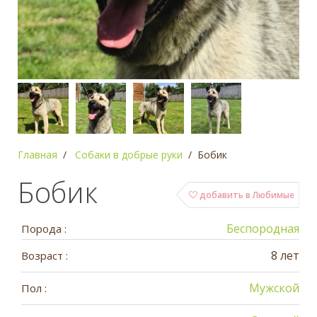
Главная
Собаки в добрые руки
Бобик
Бобик
добавить в Любимые
Беспородная
Порода :
8 лет
Возраст :
Мужской
Пол :