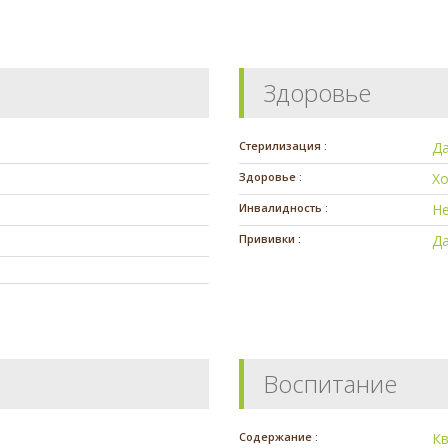
Здоровье
Стерилизация :
Д
Здоровье :
Х
Инвалидность :
Н
Прививки :
Д
Воспитание
Содержание :
К