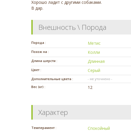
Хорошо ладит с другими собаками.
В дар.
Внешность \ Порода
Порода :
Метис
Похож на :
Колли
Длина шерсти :
Длинная
Цвет :
Серый
Дополнительные цвета :
- не уточнено -
Вес (кг) :
12
Характер
Темперамент :
Спокойный