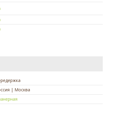
а
а
а
ередержка
ссия | Москва
ланерная
а