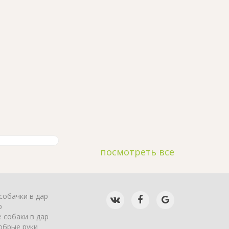
посмотреть все
собачки в дар
р
 собаки в дар
обрые руки