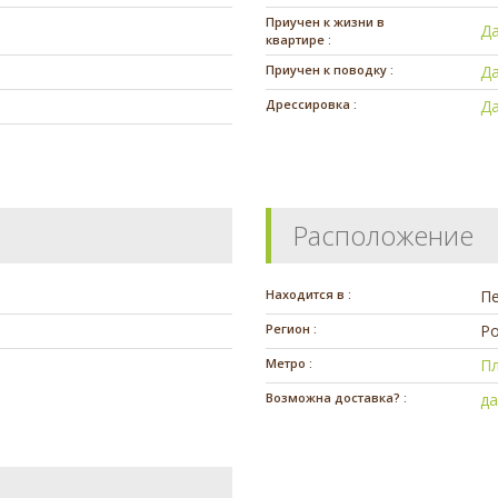
Приучен к жизни в
Д
квартире :
Приучен к поводку :
Д
Дрессировка :
Д
Расположение
Находится в :
П
Регион :
Ро
Метро :
П
Возможна доставка? :
д