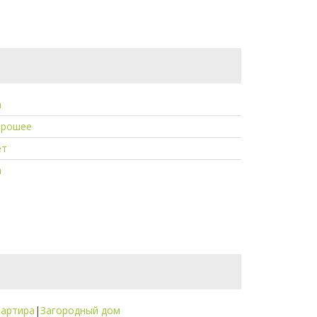
а
орошее
ет
а
вартира
|
Загородный дом