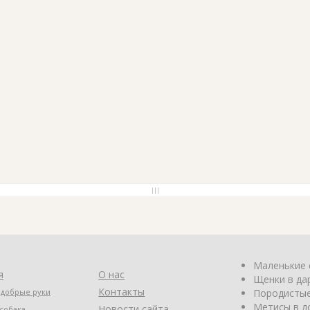
Маленькие 
я
О нас
Щенки в да
Контакты
 добрые руки
Породистые
Метисы в д
Новости сайта
собака