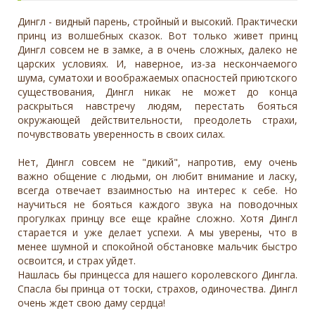
Дингл - видный парень, стройный и высокий. Практически
принц из волшебных сказок. Вот только живет принц
Дингл совсем не в замке, а в очень сложных, далеко не
царских условиях. И, наверное, из-за нескончаемого
шума, суматохи и воображаемых опасностей приютского
существования, Дингл никак не может до конца
раскрыться навстречу людям, перестать бояться
окружающей действительности, преодолеть страхи,
почувствовать уверенность в своих силах.
Нет, Дингл совсем не "дикий", напротив, ему очень
важно общение с людьми, он любит внимание и ласку,
всегда отвечает взаимностью на интерес к себе. Но
научиться не бояться каждого звука на поводочных
прогулках принцу все еще крайне сложно. Хотя Дингл
старается и уже делает успехи. А мы уверены, что в
менее шумной и спокойной обстановке мальчик быстро
освоится, и страх уйдет.
Нашлась бы принцесса для нашего королевского Дингла.
Спасла бы принца от тоски, страхов, одиночества. Дингл
очень ждет свою даму сердца!