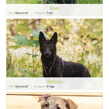
Мик
Пол:
Мужской
Возраст:
7 лет
Леброн
Пол:
Мужской
Возраст:
4 года