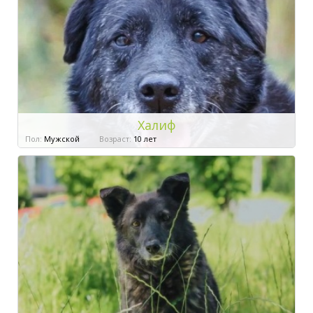
Халиф
Пол:
Мужской
Возраст:
10 лет