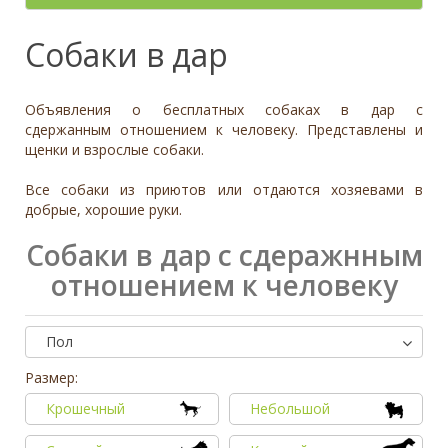
- неважно -
Палевый
Отношение к детям
- неважно -
Необычный окрас
Средний
Крупный
Да, частично
Рыжий
Доброжелательное
Отдаётся в
Тип
Собаки в дар
Нет
Приучен к поводку
Серый
Равнодушное
- не уточнено -
Семейная
Да
Черный
Может проявить агрессию
Охранник
Нет
Объявления о бесплатных собаках в дар с
Дополнительные цвета
Охотничья
Отношение к кошкам
- неважно -
сдержанным отношением к человеку. Представлены и
Черный
щенки и взрослые собаки.
Доброжелательное
Дрессировка
Белый
Равнодушное
Все собаки из приютов или отдаются хозяевами в
Да
Серый
Может проявить агрессию
добрые, хорошие руки.
Нет
Коричневый
Отношение к собакам
- неважно -
Палевый
Собаки в дар с сдеражнным
Доброжелательное
Рыжий
отношением к человеку
Равнодушное
Вес (кг)
Может проявить агрессию
0
80
Пол
0
3
6
10
13
19
26
32
38
45
51
58
64
70
77
Размер:
Крошечный
Небольшой