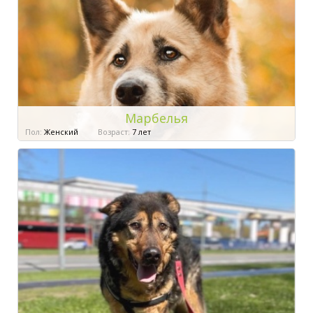
Марбелья
Пол:
Женский
Возраст:
7 лет