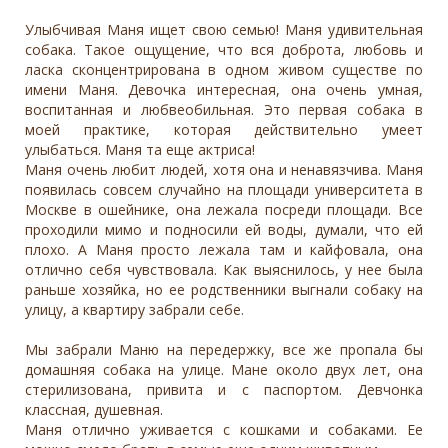
Улыбчивая Маня ищет свою семью! Маня удивительная
собака. Такое ощущение, что вся доброта, любовь и
ласка сконцентрирована в одном живом существе по
имени Маня. Девочка интересная, она очень умная,
воспитанная и любвеобильная. Это первая собака в
моей практике, которая действительно умеет
улыбаться. Маня та еще актриса!
Маня очень любит людей, хотя она и ненавязчива. Маня
появилась совсем случайно на площади университета в
Москве в ошейнике, она лежала посреди площади. Все
проходили мимо и подносили ей воды, думали, что ей
плохо. А Маня просто лежала там и кайфовала, она
отлично себя чувствовала. Как выяснилось, у нее была
раньше хозяйка, но ее родственники выгнали собаку на
улицу, а квартиру забрали себе.
Мы забрали Маню на передержку, все же пропала бы
домашняя собака на улице. Мане около двух лет, она
стерилизована, привита и с паспортом. Девчонка
классная, душевная.
Маня отлично уживается с кошками и собаками. Ее