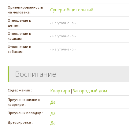
Ориентированность
Супер-общительный
на человека :
Отношение к
- не уточнено -
детям :
Отношение к
- не уточнено -
кошкам :
Отношение к
- не уточнено -
собакам :
Воспитание
Содержание :
Квартира
|
Загородный дом
Приучен к жизни в
Да
квартире :
Приучен к поводку :
Да
Дрессировка :
Да