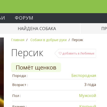
ЬИ
ФОРУМ
НАЙДЕНА СОБАКА
ПР
Главная
Собаки в добрые руки
Персик
Персик
добавить в Любимые
Помёт щенков
Беспородная
Порода :
3 года
Возраст :
Мужской
Пол :
Крупный
Размер :