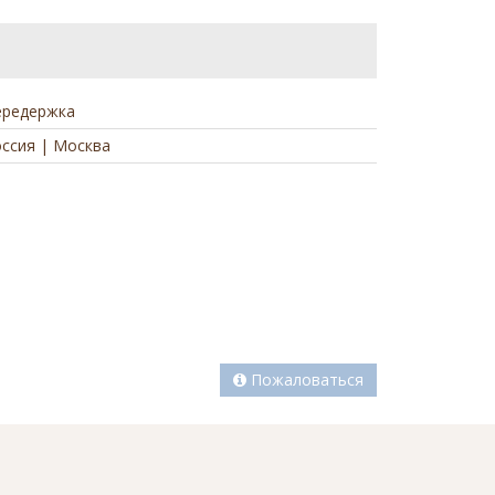
ередержка
ссия | Москва
а
Пожаловаться