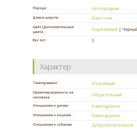
Порода :
Беспородная
Длина шерсти :
Короткая
Цвет|Дополнительные
Коричневый
|
Черны
цвета :
Вес (кг) :
5
Характер
Темперамент :
Спокойный
Ориентированность на
Общительный
человека :
Отношение к детям :
Равнодушное
Отношение к кошкам :
Равнодушное
Отношение к собакам :
Доброжелательное