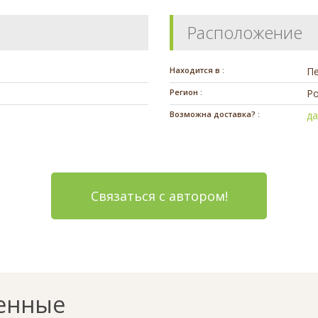
Расположение
Находится в :
П
Регион :
Ро
Возможна доставка? :
д
Связаться с автором!
енные