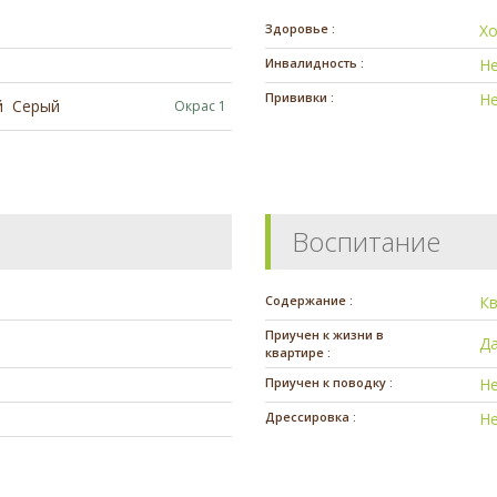
Здоровье :
Х
Инвалидность :
Н
Прививки :
Н
й
Серый
Окрас 1
Воспитание
Содержание :
К
Приучен к жизни в
Д
квартире :
Приучен к поводку :
Н
Дрессировка :
Н